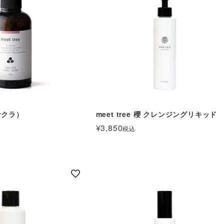
サクラ）
meet tree 櫻 クレンジングリキッド
¥
3,850
税込