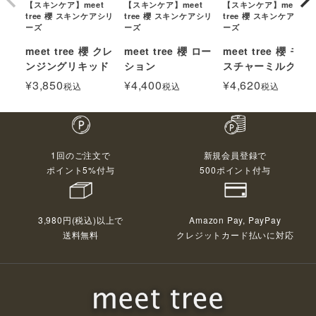
【スキンケア】meet
【スキンケア】meet
【スキンケア】meet
tree 櫻 スキンケアシリ
tree 櫻 スキンケアシリ
tree 櫻 スキンケアシリ
ーズ
ーズ
ーズ
meet tree 櫻 クレ
meet tree 櫻 ロー
meet tree 櫻 モイ
ンジングリキッド
ション
スチャーミルク
¥
3,850
¥
4,400
¥
4,620
税込
税込
税込
1回のご注文で
新規会員登録で
ポイント5%付与
500ポイント付与
3,980円(税込)以上で
Amazon Pay, PayPay
送料無料
クレジットカード払いに対応