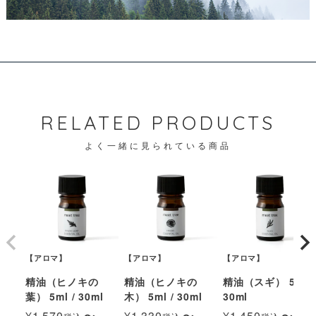
RELATED PRODUCTS
よく一緒に見られている商品
【アロマ】
【アロマ】
【アロマ】
精油（ヒノキの
精油（ヒノキの
精油（スギ） 5ml /
葉） 5ml / 30ml
木） 5ml / 30ml
30ml
¥
1,570
〜
¥
1,330
〜
¥
1,450
〜