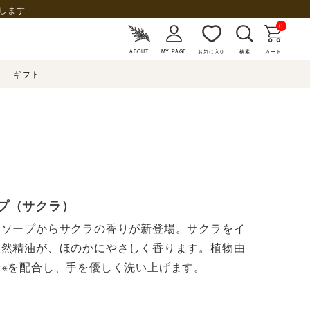
します
0
ABOUT
MY PAGE
お気に入り
検索
カート
ギフト
】
プ（サクラ）
ドソープからサクラの香りが新登場。サクラをイ
天然精油が、ほのかにやさしく香ります。植物由