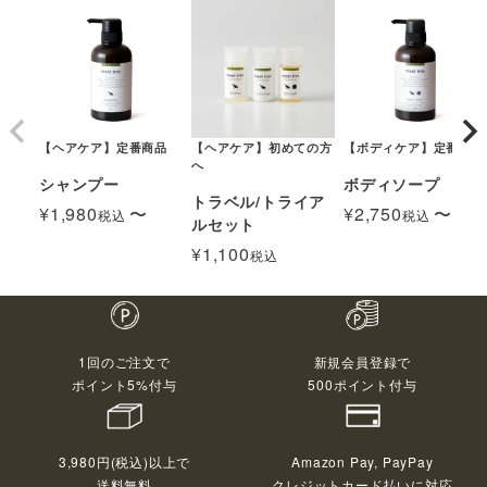
【ヘアケア】定番商品
【ヘアケア】初めての方
【ボディケア】定番商品
へ
シャンプー
ボディソープ
トラベル/トライア
¥
1,980
〜
¥
2,750
〜
税込
税込
ルセット
¥
1,100
税込
1回のご注文で
新規会員登録で
ポイント5%付与
500ポイント付与
3,980円(税込)以上で
Amazon Pay, PayPay
送料無料
クレジットカード払いに対応