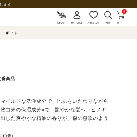
します
0
ABOUT
MY PAGE
お気に入り
検索
カート
ギフト
定番商品
のマイルドな洗浄成分で、地肌をいたわりながら
物由来の保湿成分※で、艶やかな髪へ。ヒノキ
抽出した爽やかな精油の香りが、森の息吹のよう
シ由来)