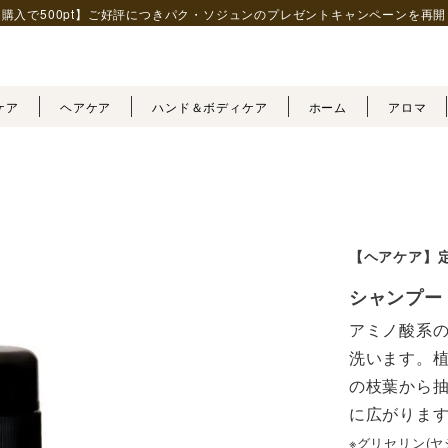
購入で500pt】ご好評につきパク・ソジュンの
プレゼントキャンペーンを再開
ケア
ヘアケア
ハンド＆ボディケア
ホーム
アロマ
【ヘアケア】
シャンプー
アミノ酸系
洗います。植
の枝葉から
※グリセリン(ヤ