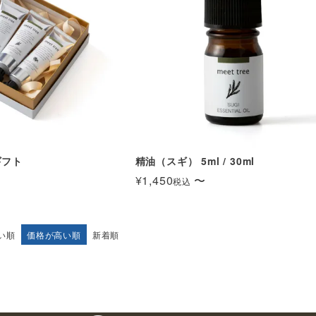
ギフト
精油（スギ） 5ml / 30ml
¥
1,450
〜
税込
い順
価格が高い順
新着順