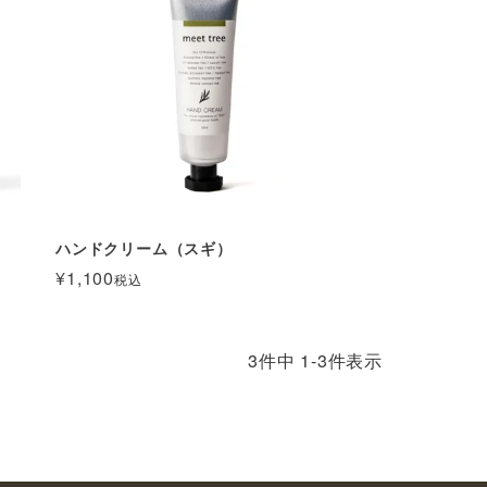
ハンドクリーム（スギ）
¥
1,100
税込
3
件中
1
-
3
件表示