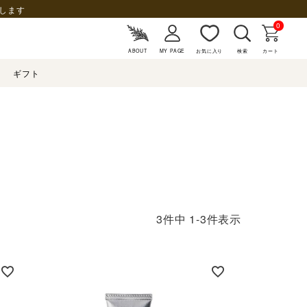
します
0
ABOUT
MY PAGE
お気に入り
検索
カート
ギフト
3
件中
1
-
3
件表示