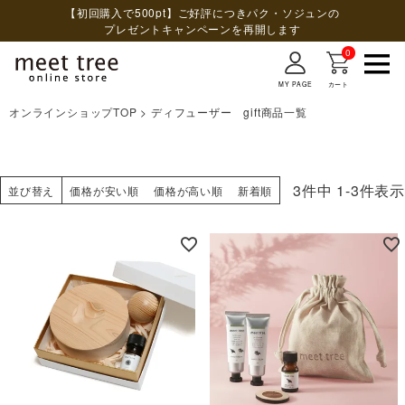
【初回購入で500pt】ご好評につきパク・ソジュンの
プレゼントキャンペーンを再開します
0
MY PAGE
カート
オンラインショップTOP
ディフューザー gift商品一覧
検索
3
件中
1
-
3
件表示
並び替え
価格が安い順
価格が高い順
新着順