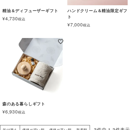
精油＆ディフューザーギフト
ハンドクリーム＆精油限定ギフ
ト
¥
4,730
税込
¥
7,000
税込
森のある暮らしギフト
¥
6,930
税込
3
件中
1
-
3
件表示
並び替え
価格が安い順
価格が高い順
新着順