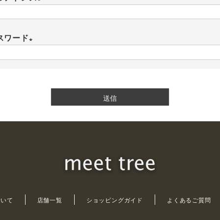
(
必
スワード
須
(
)
必
須
)
送信
について
店舗一覧
ショッピングガイド
よくあるご質問