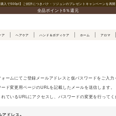
購入で500pt】ご好評につきパク・ソジュンの
プレゼントキャンペーンを再開
全品ポイント5％還元
ケア
ヘアケア
ハンド＆ボディケア
ホーム
アロマ
フォームにてご登録メールアドレスと仮パスワードをご入力
ワード変更用ページのURLを記載したメールを送信します。
されているURLにアクセスし、パスワードの変更を行ってく
ルアドレス