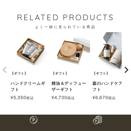
RELATED PRODUCTS
よく一緒に見られている商品
【ギフト】
【ギフト】
【ギフト】
ハンドクリームギ
精油＆ディフュー
森のハンドケアギ
フト
ザーギフト
フト
¥
5,350
¥
4,730
¥
6,670
税込
税込
税込