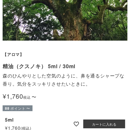
【アロマ】
精油（クスノキ） 5ml / 30ml
森のひんやりとした空気のように、鼻を通るシャープな
香り。気分をスッキリさせたいときに。
¥
1,760
〜
税込
88
ポイント
〜
5ml
カートに入れる
¥
1,760
税込