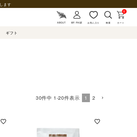
します
0
ABOUT
MY PAGE
お気に入り
検索
カート
ギフト
1
2
30
件中
1
-
20
件表示