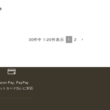
キ
1
2
30
件中
1
-
20
件表示
zon Pay, PayPay
ットカード払いに対応