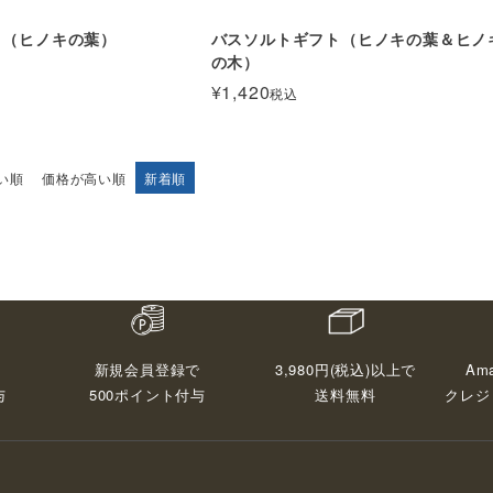
ト（ヒノキの葉）
バスソルトギフト（ヒノキの葉＆ヒノ
の木）
¥
1,420
税込
い順
価格が高い順
新着順
3,980円(税込)以上で
Ama
新規会員登録で
与
送料無料
クレジ
500ポイント付与