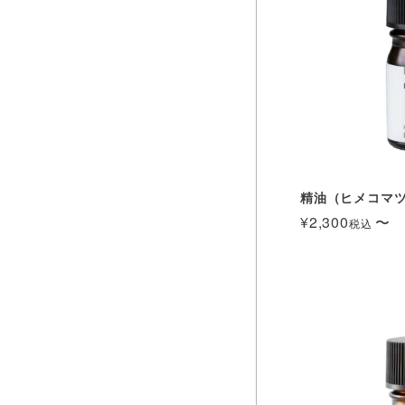
精油（ヒメコマツ） 
¥
2,300
〜
税込