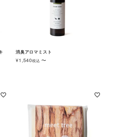
キ
消臭アロマミスト
¥
1,540
〜
税込