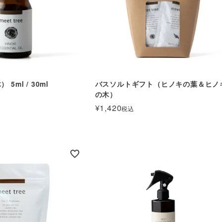
5ml / 30ml
バスソルトギフト（ヒノキの葉＆ヒノ
の木）
¥
1,420
税込