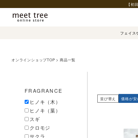
【初回
フェイス
オンラインショップTOP
商品一覧
FRAGRANCE
並び替え
価格が安
ヒノキ（木）
ヒノキ（葉）
スギ
クロモジ
サクラ