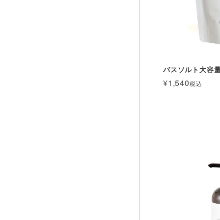
バスソルト大容
¥
1,540
税込