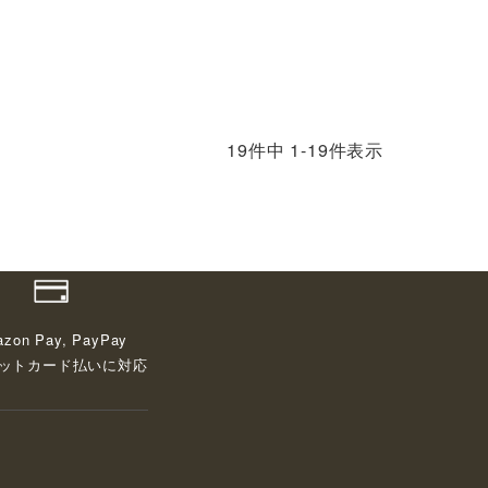
19
件中
1
-
19
件表示
zon Pay, PayPay
ットカード払いに対応