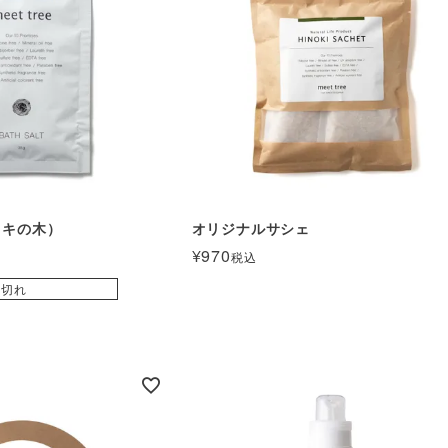
ノキの木）
オリジナルサシェ
¥
970
税込
庫切れ