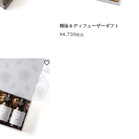
ト
精油＆ディフューザーギフト
¥
4,730
税込