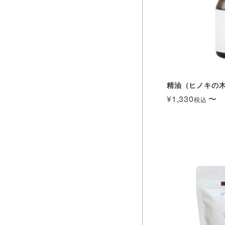
精油（ヒノキの木） 
¥
1,330
〜
税込