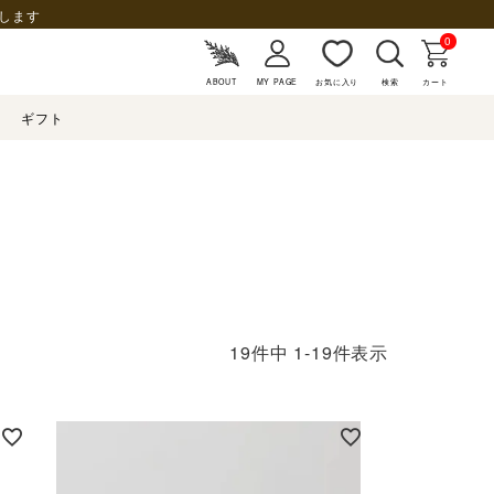
します
0
ABOUT
MY PAGE
お気に入り
検索
カート
ギフト
19
件中
1
-
19
件表示