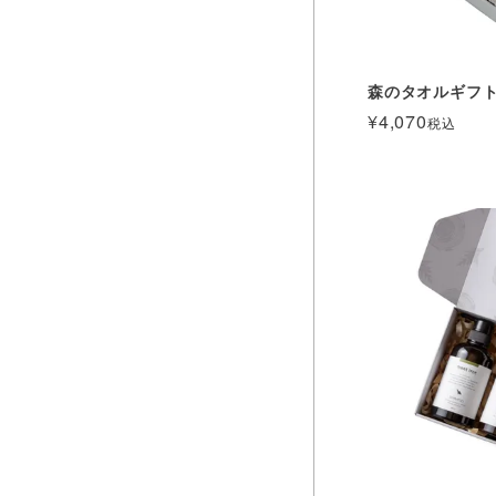
森のタオルギフ
¥
4,070
税込