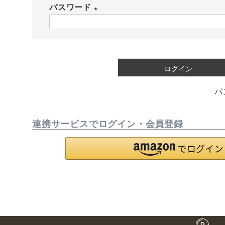
パスワード
須
(
)
必
須
)
ログイン
パ
連携サービスでログイン・会員登録