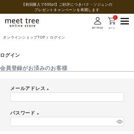
【初回購入で500pt】ご好評につきパク・ソジュンの
プレゼントキャンペーンを再開します
0
MY PAGE
カート
オンラインショップTOP
ログイン
検索
ログイン
会員登録がお済みのお客様
メールアドレス
(
必
パスワード
須
(
)
必