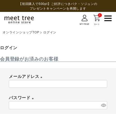
【初回購入で500pt】ご好評につきパク・ソジュンの
プレゼントキャンペーンを再開します
0
MY PAGE
カート
オンラインショップTOP
ログイン
検索
ログイン
会員登録がお済みのお客様
メールアドレス
(
必
パスワード
須
(
)
必